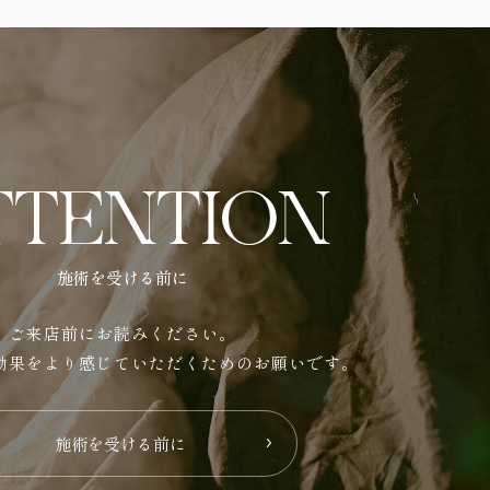
TTENTION
施術を受ける前に
ご来店前にお読みください。
効果をより感じていただくためのお願いです。
施術を受ける前に